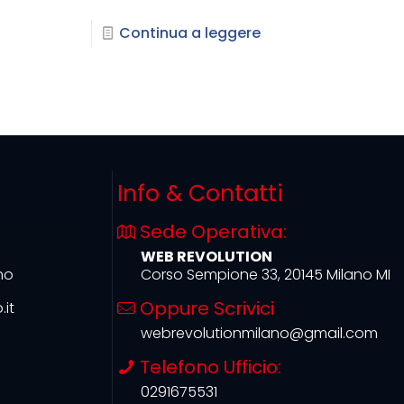
Continua a leggere
Info & Contatti
Sede Operativa:
WEB REVOLUTION
no
Corso Sempione 33, 20145 Milano MI
Oppure Scrivici
it
webrevolutionmilano@gmail.com
Telefono Ufficio:
0291675531