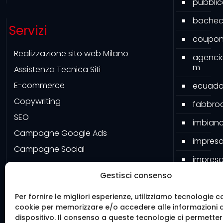
pubbli
bacheca
Servizi
couponi
Realizzazione sito web Milano
agenci
m
Assistenza Tecnica Siti
E-commerce
ecuado
Copywriting
fabbroa
SEO
imbianc
Campagne Google Ads
impresa
Campagne Social
impresa
Google My Business
Gestisci consenso
impresa
Grafiche
pavime
Software
Per fornire le migliori esperienze, utilizziamo tecnologie c
cookie per memorizzare e/o accedere alle informazioni 
Mister 
dispositivo. Il consenso a queste tecnologie ci permetter