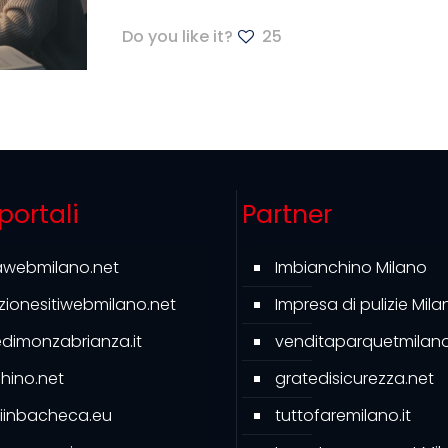
Do you like it?
25
 portali
Partner
awebmilano.net
Imbianchino Milano
azionesitiwebmilano.net
Impresa di pulizie Mila
ledimonzabrianza.it
venditaparquetmilano.
hino.net
gratedisicurezza.net
iinbacheca.eu
tuttofaremilano.it