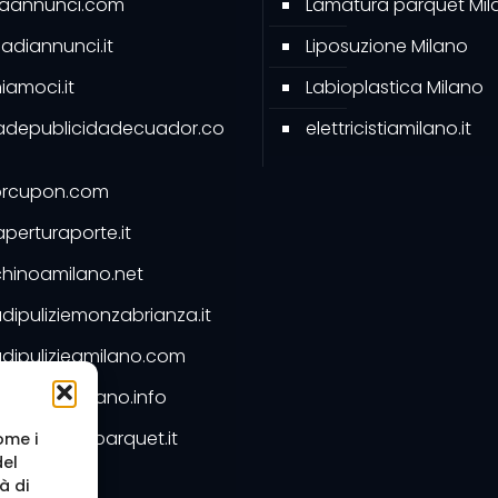
caannunci.com
Lamatura parquet Mil
diannunci.it
Liposuzione Milano
amoci.it
Labioplastica Milano
adepublicidadecuador.co
elettricistiamilano.it
rcupon.com
perturaporte.it
hinoamilano.net
dipuliziemonzabrianza.it
dipulizieamilano.com
dipuliziemilano.info
ntimarmoeparquet.it
ome i
del
Preventivo
à di