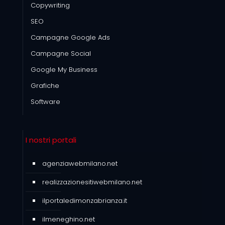
Copywriting
SEO
Campagne Google Ads
Campagne Social
Google My Business
Grafiche
Software
I nostri portali
agenziawebmilano.net
realizzazionesitiwebmilano.net
ilportaledimonzabrianza.it
ilmeneghino.net