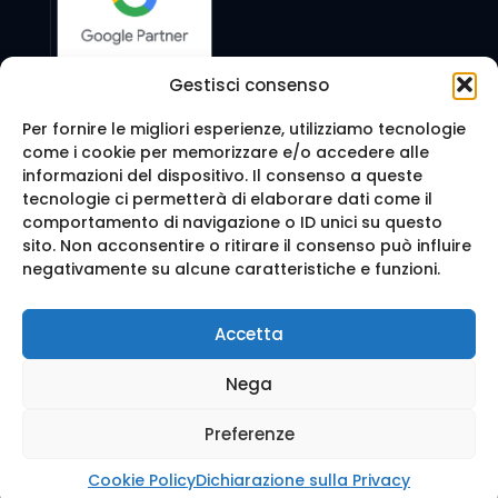
Gestisci consenso
Per fornire le migliori esperienze, utilizziamo tecnologie
come i cookie per memorizzare e/o accedere alle
Seguici anche su:
informazioni del dispositivo. Il consenso a queste
tecnologie ci permetterà di elaborare dati come il
comportamento di navigazione o ID unici su questo
sito. Non acconsentire o ritirare il consenso può influire
negativamente su alcune caratteristiche e funzioni.
© 2016 Web Agency Milano - WEB REVOLUTION MILANO
Accetta
SRLS. All Rights Reserved.
Realizzazione sito e Posizionamento su Google da
Ag
Nega
enzia Web Milano
Mappa del sito
-
Privacy e cookie
-
Trattamento dei d
ati
Preferenze
Cookie Policy
Dichiarazione sulla Privacy