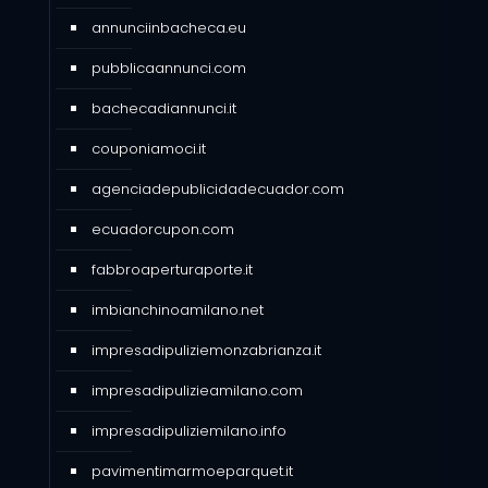
annunciinbacheca.eu
pubblicaannunci.com
bachecadiannunci.it
couponiamoci.it
agenciadepublicidadecuador.com
ecuadorcupon.com
fabbroaperturaporte.it
imbianchinoamilano.net
impresadipuliziemonzabrianza.it
impresadipulizieamilano.com
impresadipuliziemilano.info
pavimentimarmoeparquet.it