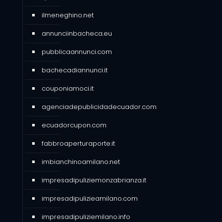
ilmeneghino.net
annunciinbacheca.eu
pubblicaannunci.com
bachecadiannunci.it
couponiamoci.it
agenciadepublicidadecuador.com
ecuadorcupon.com
fabbroaperturaporte.it
imbianchinoamilano.net
impresadipuliziemonzabrianza.it
impresadipulizieamilano.com
impresadipuliziemilano.info