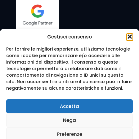
Gestisci consenso
Per fornire le migliori esperienze, utilizziamo tecnologie
come i cookie per memorizzare e/o accedere alle
Seguici anche su:
informazioni del dispositivo. Il consenso a queste
tecnologie ci permetterà di elaborare dati come il
comportamento di navigazione o ID unici su questo
sito. Non acconsentire o ritirare il consenso può influire
negativamente su alcune caratteristiche e funzioni.
© 2016 Web Agency Milano - WEB REVOLUTION MILANO
Accetta
SRLS. All Rights Reserved.
Realizzazione sito e Posizionamento su Google da
Ag
Nega
enzia Web Milano
Mappa del sito
-
Privacy e cookie
-
Trattamento dei d
ati
Preferenze