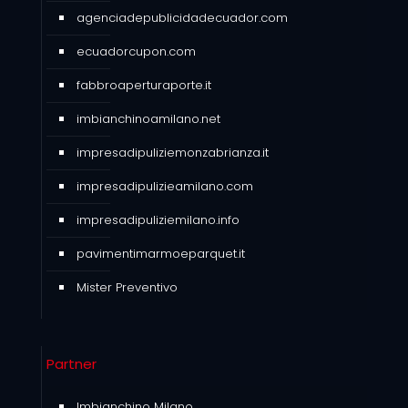
agenciadepublicidadecuador.com
ecuadorcupon.com
fabbroaperturaporte.it
imbianchinoamilano.net
impresadipuliziemonzabrianza.it
impresadipulizieamilano.com
impresadipuliziemilano.info
pavimentimarmoeparquet.it
Mister Preventivo
Partner
Imbianchino Milano