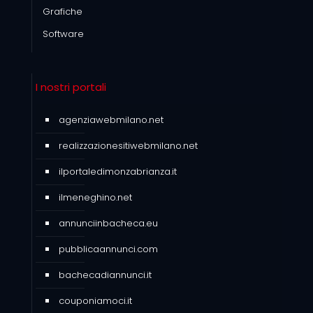
Grafiche
Software
I nostri portali
agenziawebmilano.net
realizzazionesitiwebmilano.net
ilportaledimonzabrianza.it
ilmeneghino.net
annunciinbacheca.eu
pubblicaannunci.com
bachecadiannunci.it
couponiamoci.it