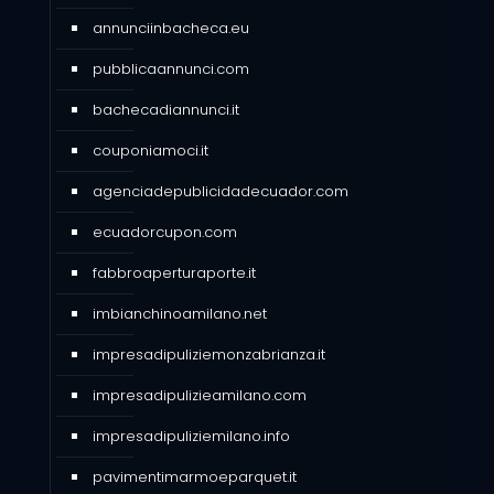
annunciinbacheca.eu
pubblicaannunci.com
bachecadiannunci.it
couponiamoci.it
agenciadepublicidadecuador.com
ecuadorcupon.com
fabbroaperturaporte.it
imbianchinoamilano.net
impresadipuliziemonzabrianza.it
impresadipulizieamilano.com
impresadipuliziemilano.info
pavimentimarmoeparquet.it