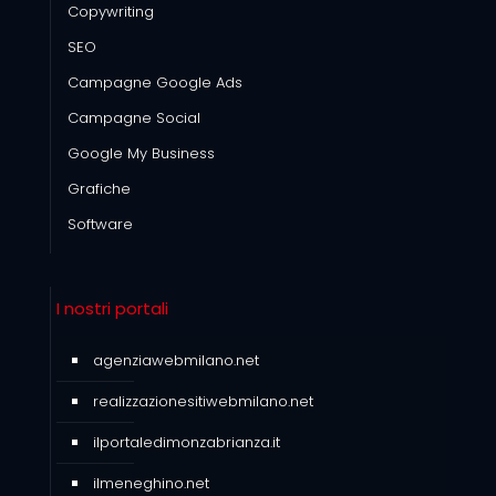
Copywriting
SEO
Campagne Google Ads
Campagne Social
Google My Business
Grafiche
Software
I nostri portali
agenziawebmilano.net
realizzazionesitiwebmilano.net
ilportaledimonzabrianza.it
ilmeneghino.net