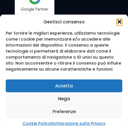
Gestisci consenso
Per fornire le migliori esperienze, utilizziamo tecnologie
come i cookie per memorizzare e/o accedere alle
Seguici anche su:
informazioni del dispositivo. Il consenso a queste
tecnologie ci permetterà di elaborare dati come il
comportamento di navigazione o ID unici su questo
sito. Non acconsentire o ritirare il consenso può influire
negativamente su alcune caratteristiche e funzioni.
© 2016 Web Agency Milano - WEB REVOLUTION MILANO
Accetta
SRLS. All Rights Reserved.
Realizzazione sito e Posizionamento su Google da
Ag
Nega
enzia Web Milano
Mappa del sito
-
Privacy e cookie
-
Trattamento dei d
ati
Preferenze
Cookie Policy
Dichiarazione sulla Privacy