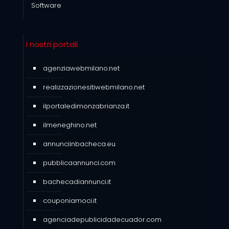
Software
I nostri portali
agenziawebmilano.net
realizzazionesitiwebmilano.net
ilportaledimonzabrianza.it
ilmeneghino.net
annunciinbacheca.eu
pubblicaannunci.com
bachecadiannunci.it
couponiamoci.it
agenciadepublicidadecuador.com