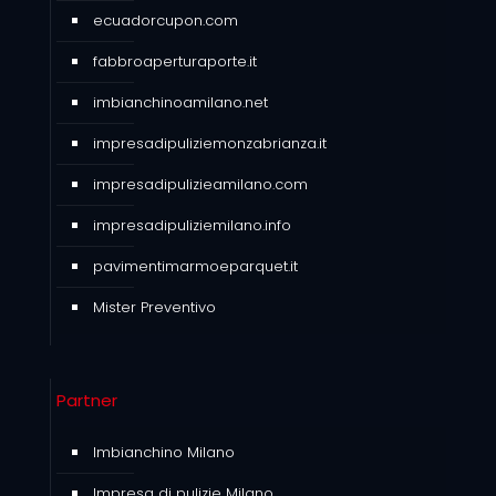
ecuadorcupon.com
fabbroaperturaporte.it
imbianchinoamilano.net
impresadipuliziemonzabrianza.it
impresadipulizieamilano.com
impresadipuliziemilano.info
pavimentimarmoeparquet.it
Mister Preventivo
Partner
Imbianchino Milano
Impresa di pulizie Milano