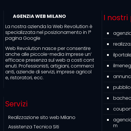
I nostri
AGENZIA WEB MILANO
La nostra azienda la Web Revolution è
specializzata nel posizionamento in 1°
agenzi
pagina Google
realizz
Web Revolution nasce per consentire
anche alle piccole-media imprese un’
ilporta
efficace presenza sul web a costi cont
ilmeneg
enuti. Professionisti, artigiani, commerci
anti, aziende di servizi, imprese agricol
annunc
e, ristoratori, ecc.
pubbli
bacheca
Servizi
couponi
Realizzazione sito web Milano
agenci
m
Assistenza Tecnica Siti