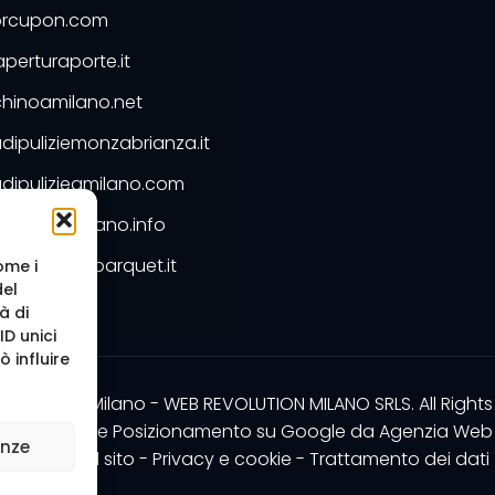
rcupon.com
perturaporte.it
hinoamilano.net
dipuliziemonzabrianza.it
dipulizieamilano.com
dipuliziemilano.info
ntimarmoeparquet.it
ome i
del
Preventivo
à di
D unici
 influire
b Agency Milano - WEB REVOLUTION MILANO SRLS. All Rights
zazione sito e Posizionamento su Google da
Agenzia Web 
enze
Mappa del sito
-
Privacy e cookie
-
Trattamento dei dati