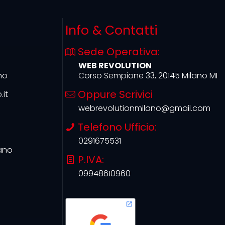
Info & Contatti
Sede Operativa:
WEB REVOLUTION
no
Corso Sempione 33, 20145 Milano MI
Oppure Scrivici
it
webrevolutionmilano@gmail.com
Telefono Ufficio:
0291675531
ano
P.IVA:
09948610960