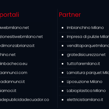
 portali
Partner
awebmilano.net
Imbianchino Milano
azionesitiwebmilano.net
Impresa di pulizie Mila
ledimonzabrianza.it
venditaparquetmilano.
hino.net
gratedisicurezza.net
iinbacheca.eu
tuttofaremilano.it
caannunci.com
Lamatura parquet Mil
diannunci.it
Liposuzione Milano
amoci.it
Labioplastica Milano
adepublicidadecuador.co
elettricistiamilano.it