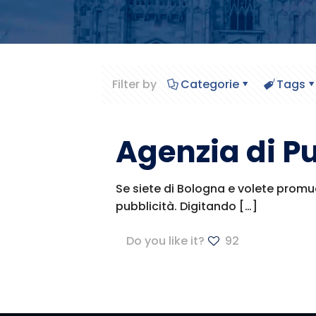
Filter by
Categorie
Tags
Agenzia di P
Se siete di Bologna e volete promuov
pubblicità. Digitando
[…]
Do you like it?
92