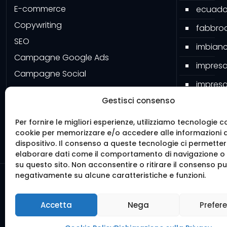
E-commerce
ecuado
Copywriting
fabbroa
SEO
imbianc
Campagne Google Ads
impresa
Campagne Social
impresa
Google My Business
Gestisci consenso
impresa
Grafiche
pavime
Software
Per fornire le migliori esperienze, utilizziamo tecnologie c
cookie per memorizzare e/o accedere alle informazioni 
Mister 
dispositivo. Il consenso a queste tecnologie ci permetter
elaborare dati come il comportamento di navigazione o I
su questo sito. Non acconsentire o ritirare il consenso può
negativamente su alcune caratteristiche e funzioni.
© 2016 We
Realiz
Accetta
Nega
Prefer