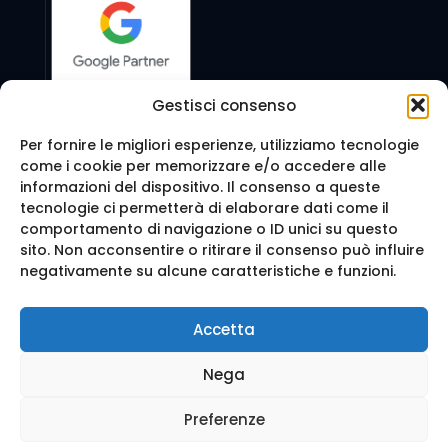
Gestisci consenso
Per fornire le migliori esperienze, utilizziamo tecnologie
come i cookie per memorizzare e/o accedere alle
Seguici anche su:
informazioni del dispositivo. Il consenso a queste
tecnologie ci permetterà di elaborare dati come il
comportamento di navigazione o ID unici su questo
sito. Non acconsentire o ritirare il consenso può influire
negativamente su alcune caratteristiche e funzioni.
© 2016 Web Agency Milano - WEB REVOLUTION MILANO
Accetta
SRLS. All Rights Reserved.
Realizzazione sito e Posizionamento su Google da
Ag
Nega
enzia Web Milano
Mappa del sito
-
Privacy e cookie
-
Trattamento dei d
ati
Preferenze