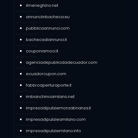
ilmeneghino.net
annunciinbacheca.eu
pubblicaannunci.com
bachecadiannunci.it
couponiamoci.it
agenciadepublicidadecuador.com
ecuadorcupon.com
fabbroaperturaporte.it
imbianchinoamilano.net
impresadipuliziemonzabrianza.it
impresadipulizieamilano.com
impresadipuliziemilano.info