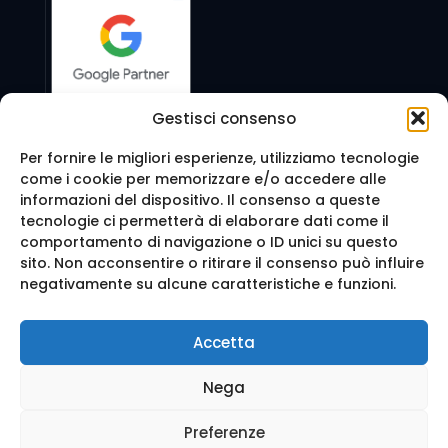
Gestisci consenso
Per fornire le migliori esperienze, utilizziamo tecnologie
come i cookie per memorizzare e/o accedere alle
Seguici anche su:
informazioni del dispositivo. Il consenso a queste
tecnologie ci permetterà di elaborare dati come il
comportamento di navigazione o ID unici su questo
sito. Non acconsentire o ritirare il consenso può influire
negativamente su alcune caratteristiche e funzioni.
© 2016 Web Agency Milano - WEB REVOLUTION MILANO
Accetta
SRLS. All Rights Reserved.
Realizzazione sito e Posizionamento su Google da
Ag
Nega
enzia Web Milano
Mappa del sito
-
Privacy e cookie
-
Trattamento dei d
ati
Preferenze