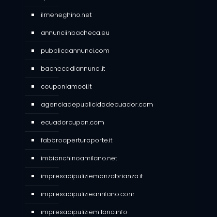
ilmeneghino.net
annunciinbacheca.eu
pubblicaannunci.com
bachecadiannunci.it
couponiamoci.it
agenciadepublicidadecuador.com
ecuadorcupon.com
fabbroaperturaporte.it
imbianchinoamilano.net
impresadipuliziemonzabrianza.it
impresadipulizieamilano.com
impresadipuliziemilano.info