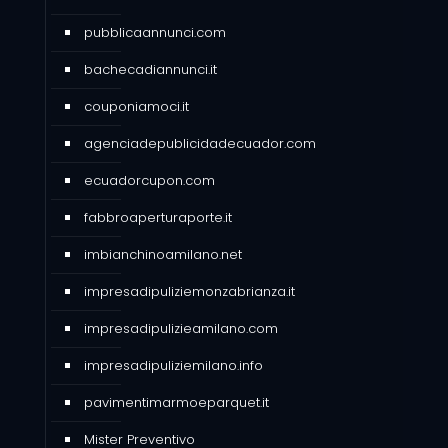
pubblicaannunci.com
bachecadiannunci.it
couponiamoci.it
agenciadepublicidadecuador.com
ecuadorcupon.com
fabbroaperturaporte.it
imbianchinoamilano.net
impresadipuliziemonzabrianza.it
impresadipulizieamilano.com
impresadipuliziemilano.info
pavimentimarmoeparquet.it
Mister Preventivo