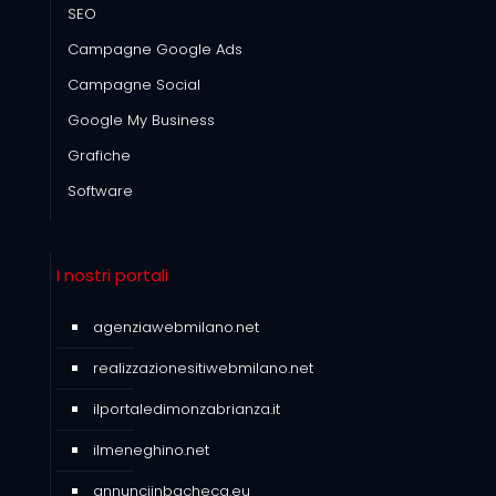
SEO
Campagne Google Ads
Campagne Social
Google My Business
Grafiche
Software
I nostri portali
agenziawebmilano.net
realizzazionesitiwebmilano.net
ilportaledimonzabrianza.it
ilmeneghino.net
annunciinbacheca.eu