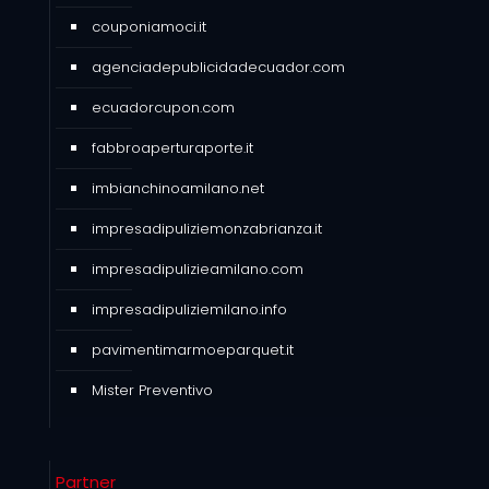
couponiamoci.it
agenciadepublicidadecuador.com
ecuadorcupon.com
fabbroaperturaporte.it
imbianchinoamilano.net
impresadipuliziemonzabrianza.it
impresadipulizieamilano.com
impresadipuliziemilano.info
pavimentimarmoeparquet.it
Mister Preventivo
Partner