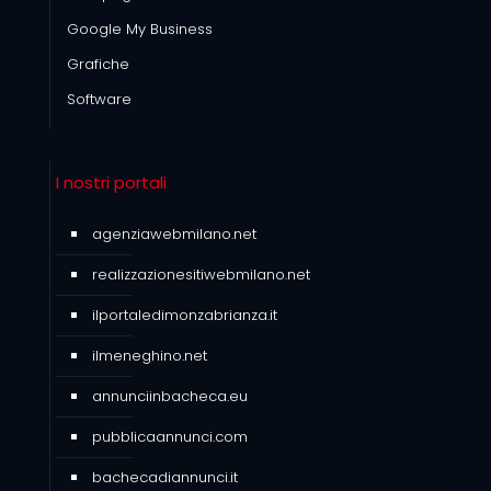
Google My Business
Grafiche
Software
I nostri portali
agenziawebmilano.net
realizzazionesitiwebmilano.net
ilportaledimonzabrianza.it
ilmeneghino.net
annunciinbacheca.eu
pubblicaannunci.com
bachecadiannunci.it