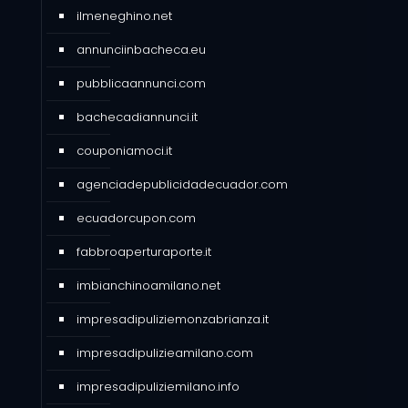
ilmeneghino.net
annunciinbacheca.eu
pubblicaannunci.com
bachecadiannunci.it
couponiamoci.it
agenciadepublicidadecuador.com
ecuadorcupon.com
fabbroaperturaporte.it
imbianchinoamilano.net
impresadipuliziemonzabrianza.it
impresadipulizieamilano.com
impresadipuliziemilano.info