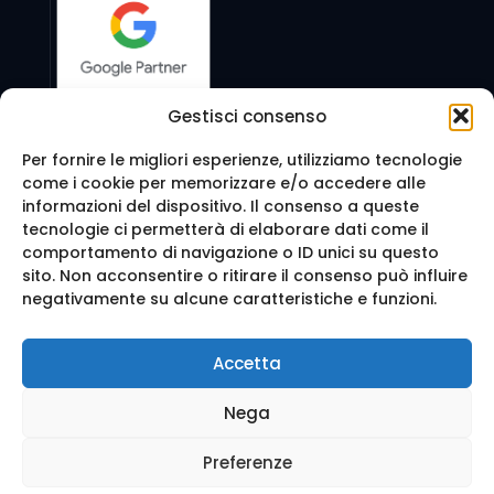
Gestisci consenso
Per fornire le migliori esperienze, utilizziamo tecnologie
come i cookie per memorizzare e/o accedere alle
Seguici anche su:
informazioni del dispositivo. Il consenso a queste
tecnologie ci permetterà di elaborare dati come il
comportamento di navigazione o ID unici su questo
sito. Non acconsentire o ritirare il consenso può influire
negativamente su alcune caratteristiche e funzioni.
© 2016 Web Agency Milano - WEB REVOLUTION MILANO
Accetta
SRLS. All Rights Reserved.
Realizzazione sito e Posizionamento su Google da
Ag
Nega
enzia Web Milano
Mappa del sito
-
Privacy e cookie
-
Trattamento dei d
ati
Preferenze