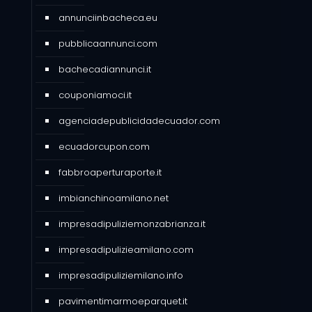
annunciinbacheca.eu
pubblicaannunci.com
bachecadiannunci.it
couponiamoci.it
agenciadepublicidadecuador.com
ecuadorcupon.com
fabbroaperturaporte.it
imbianchinoamilano.net
impresadipuliziemonzabrianza.it
impresadipulizieamilano.com
impresadipuliziemilano.info
pavimentimarmoeparquet.it