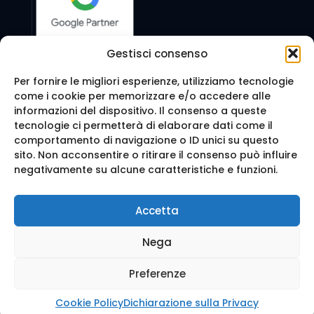
Gestisci consenso
Per fornire le migliori esperienze, utilizziamo tecnologie
come i cookie per memorizzare e/o accedere alle
Seguici anche su:
informazioni del dispositivo. Il consenso a queste
tecnologie ci permetterà di elaborare dati come il
comportamento di navigazione o ID unici su questo
sito. Non acconsentire o ritirare il consenso può influire
negativamente su alcune caratteristiche e funzioni.
© 2016 Web Agency Milano - WEB REVOLUTION MILANO
Accetta
SRLS. All Rights Reserved.
Realizzazione sito e Posizionamento su Google da
Ag
Nega
enzia Web Milano
Mappa del sito
-
Privacy e cookie
-
Trattamento dei d
ati
Preferenze
Cookie Policy
Dichiarazione sulla Privacy