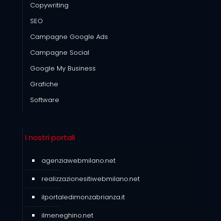
Copywriting
SEO
Campagne Google Ads
Campagne Social
Google My Business
Grafiche
Software
I nostri portali
agenziawebmilano.net
realizzazionesitiwebmilano.net
ilportaledimonzabrianza.it
ilmeneghino.net