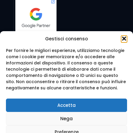
Gestisci consenso
Per fornire le migliori esperienze, utilizziamo tecnologie
come i cookie per memorizzare e/o accedere alle
Seguici anche su:
informazioni del dispositivo. Il consenso a queste
tecnologie ci permetterà di elaborare dati come il
comportamento di navigazione o ID unici su questo
sito. Non acconsentire o ritirare il consenso può influire
negativamente su alcune caratteristiche e funzioni.
© 2016 Web Agency Milano - WEB REVOLUTION MILANO
Accetta
SRLS. All Rights Reserved.
Realizzazione sito e Posizionamento su Google da
Ag
Nega
enzia Web Milano
Mappa del sito
-
Privacy e cookie
-
Trattamento dei d
ati
Preferenze