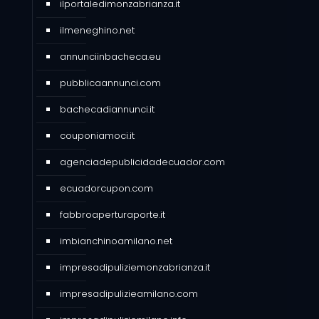
ilportaledimonzabrianza.it
ilmeneghino.net
annunciinbacheca.eu
pubblicaannunci.com
bachecadiannunci.it
couponiamoci.it
agenciadepublicidadecuador.com
ecuadorcupon.com
fabbroaperturaporte.it
imbianchinoamilano.net
impresadipuliziemonzabrianza.it
impresadipulizieamilano.com