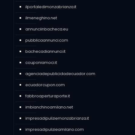
ilportaledimonzabrianza.it
ilmeneghino.net
annunciinbacheca.eu
pubblicaannunci.com
bachecadiannunci.it
couponiamoci.it
agenciadepublicidadecuador.com
ecuadorcupon.com
fabbroaperturaporte.it
imbianchinoamilano.net
impresadipuliziemonzabrianza.it
impresadipulizieamilano.com