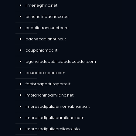
ilmeneghino.net
annunciinbacheca.eu
pubblicaannunci.com
bachecadiannunci.it
couponiamoci.it
agenciadepublicidadecuador.com
ecuadorcupon.com
fabbroaperturaporte.it
imbianchinoamilano.net
impresadipuliziemonzabrianza.it
impresadipulizieamilano.com
impresadipuliziemilano.info