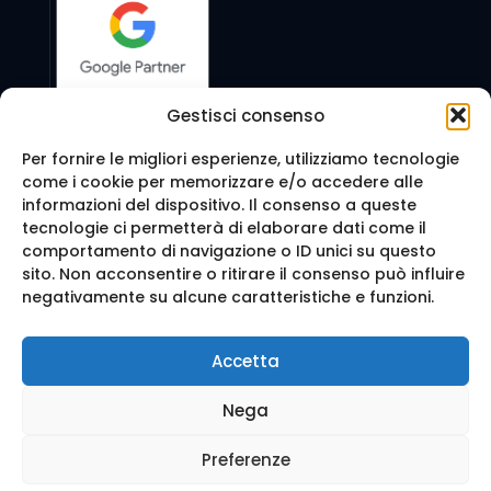
Gestisci consenso
Per fornire le migliori esperienze, utilizziamo tecnologie
come i cookie per memorizzare e/o accedere alle
Seguici anche su:
informazioni del dispositivo. Il consenso a queste
tecnologie ci permetterà di elaborare dati come il
comportamento di navigazione o ID unici su questo
sito. Non acconsentire o ritirare il consenso può influire
negativamente su alcune caratteristiche e funzioni.
© 2016 Web Agency Milano - WEB REVOLUTION MILANO
Accetta
SRLS. All Rights Reserved.
Realizzazione sito e Posizionamento su Google da
Ag
Nega
enzia Web Milano
Mappa del sito
-
Privacy e cookie
-
Trattamento dei d
ati
Preferenze