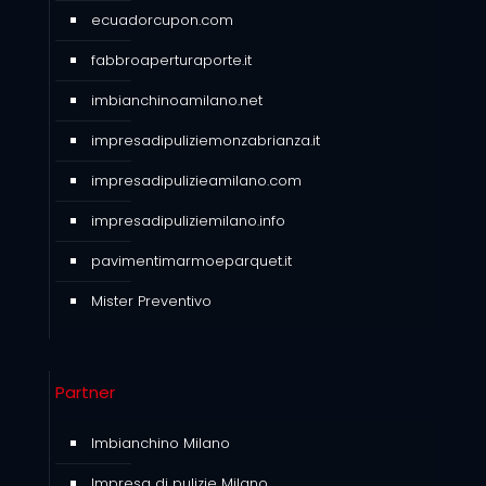
ecuadorcupon.com
fabbroaperturaporte.it
imbianchinoamilano.net
impresadipuliziemonzabrianza.it
impresadipulizieamilano.com
impresadipuliziemilano.info
pavimentimarmoeparquet.it
Mister Preventivo
Partner
Imbianchino Milano
Impresa di pulizie Milano