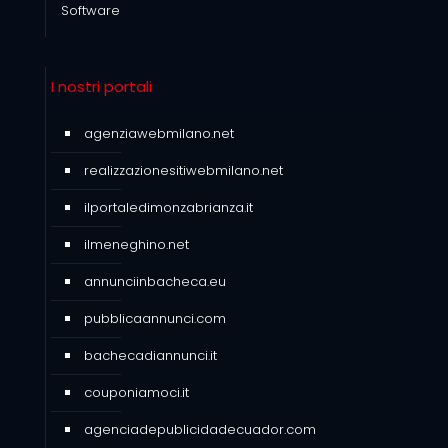
Software
I nostri portali
agenziawebmilano.net
realizzazionesitiwebmilano.net
ilportaledimonzabrianza.it
ilmeneghino.net
annunciinbacheca.eu
pubblicaannunci.com
bachecadiannunci.it
couponiamoci.it
agenciadepublicidadecuador.com