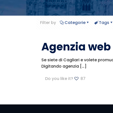
Filter by
Categorie
Tags
Agenzia web 
Se siete di Cagliari e volete promuo
Digitando agenzia
[…]
Do you like it?
87