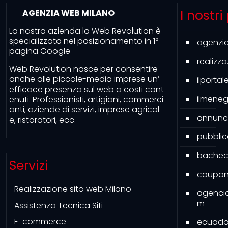
I nostri
AGENZIA WEB MILANO
La nostra azienda la Web Revolution è
specializzata nel posizionamento in 1°
agenzi
pagina Google
realizz
Web Revolution nasce per consentire
anche alle piccole-media imprese un’
ilporta
efficace presenza sul web a costi cont
ilmeneg
enuti. Professionisti, artigiani, commerci
anti, aziende di servizi, imprese agricol
annunc
e, ristoratori, ecc.
pubbli
bacheca
Servizi
couponi
Realizzazione sito web Milano
agenci
m
Assistenza Tecnica Siti
E-commerce
ecuado