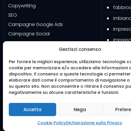
Copywriting
fabbroa
SEO
imbianc
Campagne Google Ads
impresa
Campagne Social
impresa
Google My Business
Gestisci consenso
impresa
Grafiche
pavime
Software
Per fornire le migliori esperienze, utilizziamo tecnologie c
cookie per memorizzare e/o accedere alle informazioni 
Mister 
dispositivo. Il consenso a queste tecnologie ci permetter
elaborare dati come il comportamento di navigazione o I
su questo sito. Non acconsentire o ritirare il consenso può
negativamente su alcune caratteristiche e funzioni.
© 2016 We
Realiz
Accetta
Nega
Prefer
Cookie Policy
Dichiarazione sulla Privacy