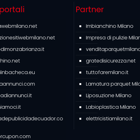
 portali
Partner
awebmilano.net
Imbianchino Milano
azionesitiwebmilano.net
Impresa di pulizie Mila
ledimonzabrianza.it
venditaparquetmilano.
hino.net
gratedisicurezza.net
iinbacheca.eu
tuttofaremilano.it
caannunci.com
Lamatura parquet Mil
diannunci.it
Liposuzione Milano
amoci.it
Labioplastica Milano
adepublicidadecuador.co
elettricistiamilano.it
rcupon.com