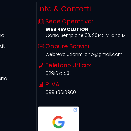
Info & Contatti
Sede Operativa:
WEB REVOLUTION
no
Corso Sempione 33, 20145 Milano MI
Oppure Scrivici
it
webrevolutionmilano@gmail.com
Telefono Ufficio:
0291675531
ano
P.IVA:
09948610960