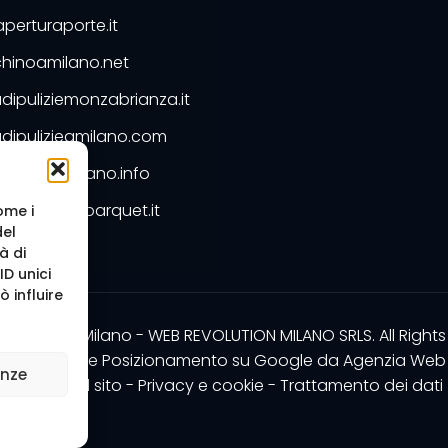
perturaporte.it
hinoamilano.net
dipuliziemonzabrianza.it
dipulizieamilano.com
dipuliziemilano.info
ntimarmoeparquet.it
ome i
del
Preventivo
à di
D unici
 influire
b Agency Milano - WEB REVOLUTION MILANO SRLS. All Rights
zazione sito e Posizionamento su Google da
Agenzia Web 
enze
Mappa del sito
-
Privacy e cookie
-
Trattamento dei dati