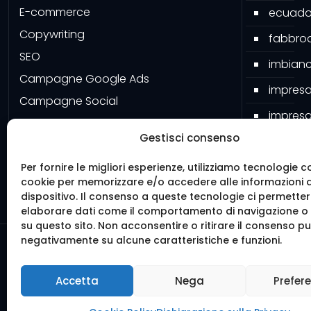
E-commerce
ecuado
Copywriting
fabbroa
SEO
imbianc
Campagne Google Ads
impresa
Campagne Social
impresa
Google My Business
Gestisci consenso
impresa
Grafiche
pavime
Software
Per fornire le migliori esperienze, utilizziamo tecnologie c
cookie per memorizzare e/o accedere alle informazioni 
Mister 
dispositivo. Il consenso a queste tecnologie ci permetter
elaborare dati come il comportamento di navigazione o I
su questo sito. Non acconsentire o ritirare il consenso può
negativamente su alcune caratteristiche e funzioni.
© 2016 We
Realiz
Accetta
Nega
Prefer