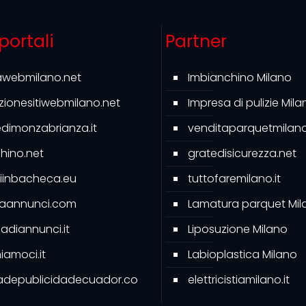
 portali
Partner
awebmilano.net
Imbianchino Milano
azionesitiwebmilano.net
Impresa di pulizie Mila
ledimonzabrianza.it
venditaparquetmilano.
hino.net
gratedisicurezza.net
iinbacheca.eu
tuttofaremilano.it
caannunci.com
Lamatura parquet Mil
diannunci.it
Liposuzione Milano
amoci.it
Labioplastica Milano
adepublicidadecuador.co
elettricistiamilano.it