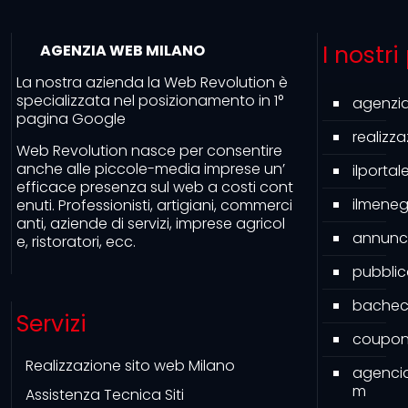
I nostri
AGENZIA WEB MILANO
La nostra azienda la Web Revolution è
specializzata nel posizionamento in 1°
agenzi
pagina Google
realizz
Web Revolution nasce per consentire
anche alle piccole-media imprese un’
ilporta
efficace presenza sul web a costi cont
ilmeneg
enuti. Professionisti, artigiani, commerci
anti, aziende di servizi, imprese agricol
annunc
e, ristoratori, ecc.
pubbli
bacheca
Servizi
couponi
Realizzazione sito web Milano
agenci
m
Assistenza Tecnica Siti