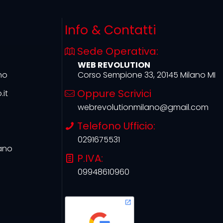
Info & Contatti
Sede Operativa:
WEB REVOLUTION
no
Corso Sempione 33, 20145 Milano MI
Oppure Scrivici
it
webrevolutionmilano@gmail.com
Telefono Ufficio:
0291675531
ano
P.IVA:
09948610960