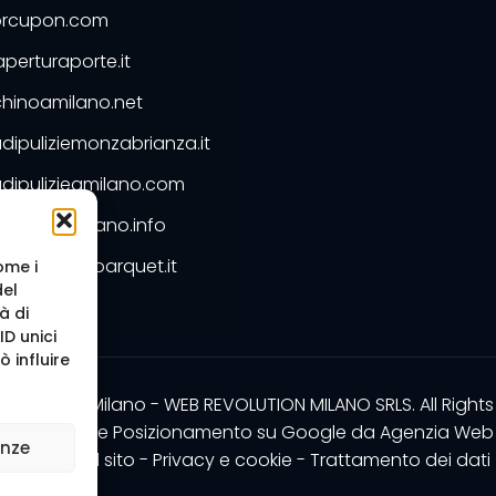
rcupon.com
perturaporte.it
hinoamilano.net
dipuliziemonzabrianza.it
dipulizieamilano.com
dipuliziemilano.info
ntimarmoeparquet.it
ome i
del
Preventivo
à di
D unici
 influire
b Agency Milano - WEB REVOLUTION MILANO SRLS. All Rights
zazione sito e Posizionamento su Google da
Agenzia Web 
enze
Mappa del sito
-
Privacy e cookie
-
Trattamento dei dati