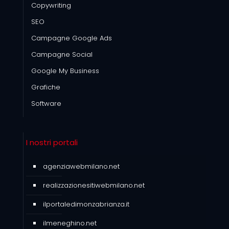
Copywriting
SEO
Campagne Google Ads
Campagne Social
Google My Business
Grafiche
Software
I nostri portali
agenziawebmilano.net
realizzazionesitiwebmilano.net
ilportaledimonzabrianza.it
ilmeneghino.net