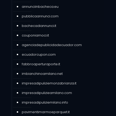
annunciinbacheca.eu
pubblicaannunci.com
bachecadiannunci.it
couponiamoci.it
agenciadepublicidadecuador.com
ecuadorcupon.com
fabbroaperturaporte.it
imbianchinoamilano.net
impresadipuliziemonzabrianza.it
impresadipulizieamilano.com
impresadipuliziemilano.info
pavimentimarmoeparquet.it