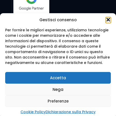
Gestisci consenso
Per fornire le migliori esperienze, utilizziamo tecnologie
come i cookie per memorizzare e/o accedere alle
Seguici anche su:
informazioni del dispositivo. Il consenso a queste
tecnologie ci permetterà di elaborare dati come il
comportamento di navigazione o ID unici su questo
sito. Non acconsentire o ritirare il consenso può influire
negativamente su alcune caratteristiche e funzioni.
© 2016 Web Agency Milano - WEB REVOLUTION MILANO
Accetta
SRLS. All Rights Reserved.
Realizzazione sito e Posizionamento su Google da
Ag
Nega
enzia Web Milano
Mappa del sito
-
Privacy e cookie
-
Trattamento dei d
ati
Preferenze
Cookie Policy
Dichiarazione sulla Privacy