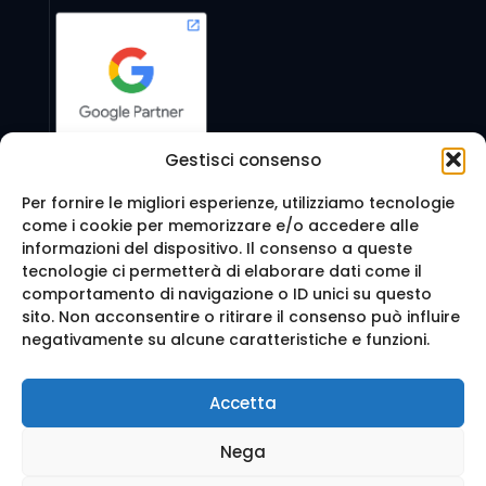
Gestisci consenso
Per fornire le migliori esperienze, utilizziamo tecnologie
come i cookie per memorizzare e/o accedere alle
Seguici anche su:
informazioni del dispositivo. Il consenso a queste
tecnologie ci permetterà di elaborare dati come il
comportamento di navigazione o ID unici su questo
sito. Non acconsentire o ritirare il consenso può influire
negativamente su alcune caratteristiche e funzioni.
© 2016 Web Agency Milano - WEB REVOLUTION MILANO
Accetta
SRLS. All Rights Reserved.
Realizzazione sito e Posizionamento su Google da
Ag
Nega
enzia Web Milano
Mappa del sito
-
Privacy e cookie
-
Trattamento dei d