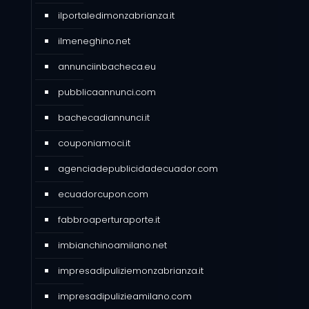
ilportaledimonzabrianza.it
ilmeneghino.net
annunciinbacheca.eu
pubblicaannunci.com
bachecadiannunci.it
couponiamoci.it
agenciadepublicidadecuador.com
ecuadorcupon.com
fabbroaperturaporte.it
imbianchinoamilano.net
impresadipuliziemonzabrianza.it
impresadipulizieamilano.com