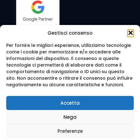
Gestisci consenso
Per fornire le migliori esperienze, utilizziamo tecnologie
come i cookie per memorizzare e/o accedere alle
Seguici anche su:
informazioni del dispositivo. Il consenso a queste
tecnologie ci permetterà di elaborare dati come il
comportamento di navigazione o ID unici su questo
sito. Non acconsentire o ritirare il consenso può influire
negativamente su alcune caratteristiche e funzioni.
© 2016 Web Agency Milano - WEB REVOLUTION MILANO
Accetta
SRLS. All Rights Reserved.
Realizzazione sito e Posizionamento su Google da
Ag
Nega
enzia Web Milano
Mappa del sito
-
Privacy e cookie
-
Trattamento dei d
ati
Preferenze