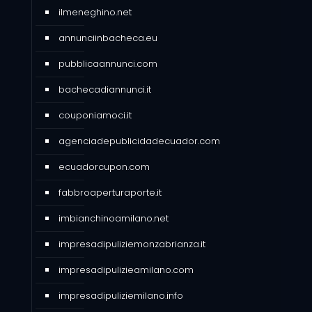
ilmeneghino.net
annunciinbacheca.eu
pubblicaannunci.com
bachecadiannunci.it
couponiamoci.it
agenciadepublicidadecuador.com
ecuadorcupon.com
fabbroaperturaporte.it
imbianchinoamilano.net
impresadipuliziemonzabrianza.it
impresadipulizieamilano.com
impresadipuliziemilano.info