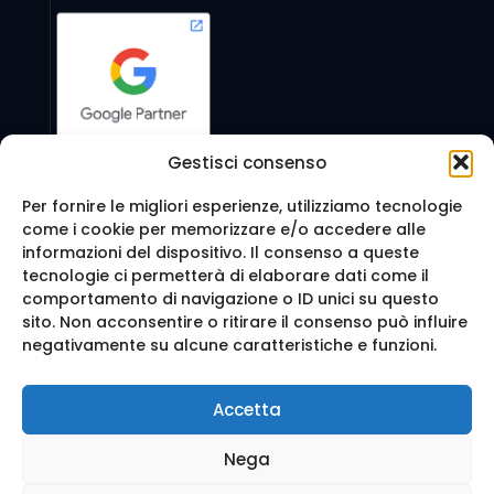
Gestisci consenso
Per fornire le migliori esperienze, utilizziamo tecnologie
come i cookie per memorizzare e/o accedere alle
Seguici anche su:
informazioni del dispositivo. Il consenso a queste
tecnologie ci permetterà di elaborare dati come il
comportamento di navigazione o ID unici su questo
sito. Non acconsentire o ritirare il consenso può influire
negativamente su alcune caratteristiche e funzioni.
© 2016 Web Agency Milano - WEB REVOLUTION MILANO
Accetta
SRLS. All Rights Reserved.
Realizzazione sito e Posizionamento su Google da
Ag
Nega
enzia Web Milano
Mappa del sito
-
Privacy e cookie
-
Trattamento dei d