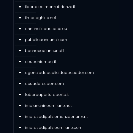
ilportaledimonzabrianza.it
ilmeneghino.net
annunciinbacheca.eu
pubblicaannunci.com
bachecadiannunci.it
couponiamoci.it
agenciadepublicidadecuador.com
ecuadorcupon.com
fabbroaperturaporte.it
imbianchinoamilano.net
impresadipuliziemonzabrianza.it
impresadipulizieamilano.com