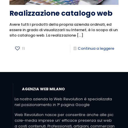
Realizzazione catalogo web
Avere tutti i prodotti della propria azienda ordinati, ed
essere in grado di visualizzarli su Internet; è lo scopo di un
sito catalogo web. La realizzazione
[…]
11
Continua a leggere
AGENZIA WEB MILANO
La nostra azienda la Web Revolution è specializzata
nel posizionamento in 1° pagina Google
Web Revolution nasce per consentire anche alle pic
cole-media imprese un’ efficace presenza sul web
a costi contenuti. Professionisti, artigiani, commercian