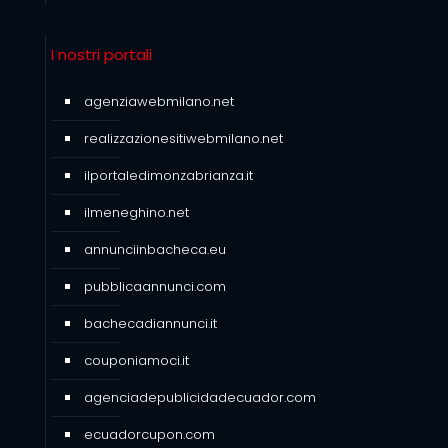
I nostri portali
agenziawebmilano.net
realizzazionesitiwebmilano.net
ilportaledimonzabrianza.it
ilmeneghino.net
annunciinbacheca.eu
pubblicaannunci.com
bachecadiannunci.it
couponiamoci.it
agenciadepublicidadecuador.com
ecuadorcupon.com