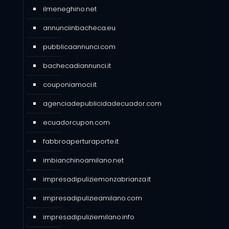
ilmeneghino.net
annunciinbacheca.eu
pubblicaannunci.com
bachecadiannunci.it
couponiamoci.it
agenciadepublicidadecuador.com
ecuadorcupon.com
fabbroaperturaporte.it
imbianchinoamilano.net
impresadipuliziemonzabrianza.it
impresadipulizieamilano.com
impresadipuliziemilano.info