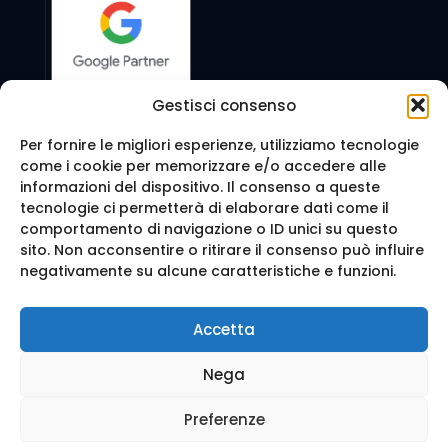
Gestisci consenso
Per fornire le migliori esperienze, utilizziamo tecnologie
come i cookie per memorizzare e/o accedere alle
Seguici anche su:
informazioni del dispositivo. Il consenso a queste
tecnologie ci permetterà di elaborare dati come il
comportamento di navigazione o ID unici su questo
sito. Non acconsentire o ritirare il consenso può influire
negativamente su alcune caratteristiche e funzioni.
© 2016 Web Agency Milano - WEB REVOLUTION MILANO
Accetta
SRLS. All Rights Reserved.
Realizzazione sito e Posizionamento su Google da
Ag
Nega
enzia Web Milano
Mappa del sito
-
Privacy e cookie
-
Trattamento dei d
ati
Preferenze