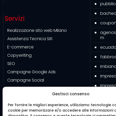
pubbli
bacheca
Servizi
couponi
Realizzazione sito web Milano
agenci
m
Assistenza Tecnica Siti
E-commerce
ecuado
Copywriting
fabbroa
SEO
imbianc
Campagne Google Ads
impresa
Campagne Social
impresa
Google My Business
Gestisci consenso
impresa
Grafiche
pavime
Software
Per fornire le migliori esperienze, utilizziamo tecnologie c
cookie per memorizzare e/o accedere alle informazioni 
Mister 
dispositivo. Il consenso a queste tecnologie ci permetter