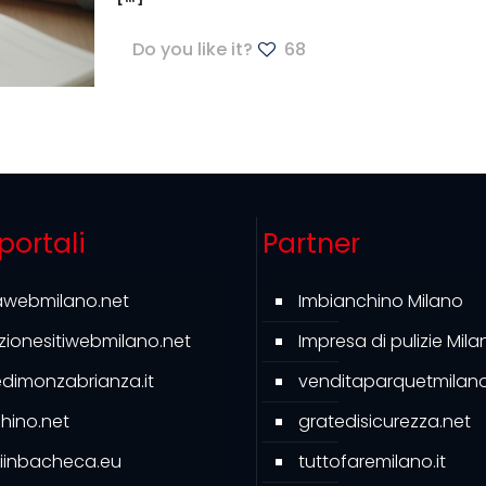
Do you like it?
68
 portali
Partner
awebmilano.net
Imbianchino Milano
azionesitiwebmilano.net
Impresa di pulizie Mila
ledimonzabrianza.it
venditaparquetmilano.
hino.net
gratedisicurezza.net
iinbacheca.eu
tuttofaremilano.it