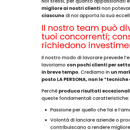
Noi stessi, per quanto appassionati e
migliore ai nostri clienti
non potevamo
ciascuno
di noi apporta la sua eccel
Il nostro team può di
tuoi concorrenti; con
richiedono investimen
Il nostro modo di lavorare prevede l’e
lavoriamo
con pochi clienti per sett
in breve tempo
. Crediamo in
un mark
posto LA PERSONA, non le “tecniche
Perché
produca risultati eccezionali
queste fondamentali caratteristiche:
Passione per quello che fai e l’amo
Volontà di lanciare aziende o pro
contribuiscano a rendere migliore