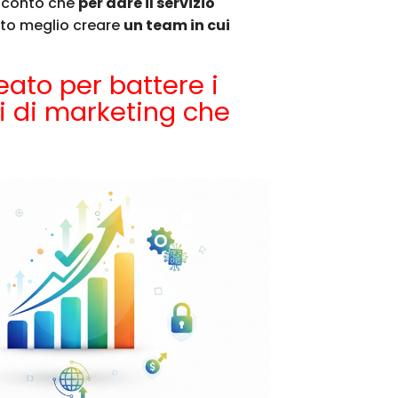
i conto che
per dare il servizio
lto meglio creare
un team in cui
eato per battere i
ni di marketing che