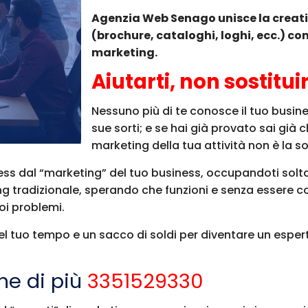
Agenzia Web Senago unisce la creativ
(brochure, cataloghi, loghi, ecc.) con
marketing.
Aiutarti, non sostituir
Nessuno più di te conosce il tuo busine
sue sorti; e se hai già provato sai gi
marketing della tua attività non è la so
ess dal “marketing” del tuo business, occupandoti solt
ng tradizionale, sperando che funzioni e senza essere c
oi problemi.
l tuo tempo e un sacco di soldi per diventare un esper
ne di più
3351529330