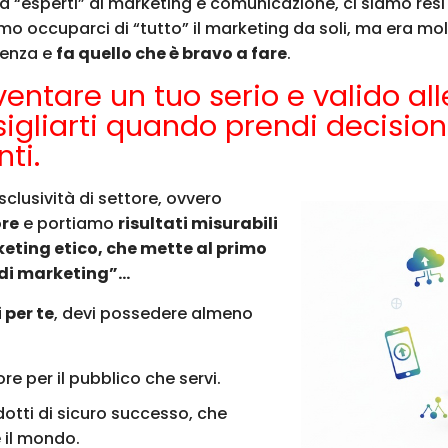
d “esperti” di marketing e comunicazione, ci siamo res
 occuparci di “tutto” il marketing da soli, ma era mo
lenza e
fa quello che è bravo a fare
.
ventare un tuo serio e valido all
sigliarti quando prendi decisio
ti.
sclusività di settore, ovvero
ore
e portiamo
risultati misurabili
eting etico, che mette al primo
 di marketing”…
 per te
, devi possedere almeno
re per il pubblico che servi.
dotti di sicuro successo, che
 il mondo.