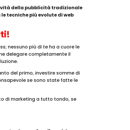
ità della pubblicità tradizionale
 le tecniche più evolute di web
ti!
ss; nessuno più di te ha a cuore le
à che delegare completamente il
luzione.
anto del primo, investire somme di
onsapevole se sono state fatte le
to di marketing a tutto tondo, se