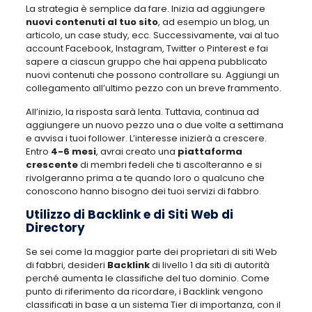
La strategia è semplice da fare. Inizia ad aggiungere
nuovi contenuti al tuo sito
, ad esempio un blog, un
articolo, un case study, ecc. Successivamente, vai al tuo
account Facebook, Instagram, Twitter o Pinterest e fai
sapere a ciascun gruppo che hai appena pubblicato
nuovi contenuti che possono controllare su. Aggiungi un
collegamento all’ultimo pezzo con un breve frammento.
All’inizio, la risposta sarà lenta. Tuttavia, continua ad
aggiungere un nuovo pezzo una o due volte a settimana
e avvisa i tuoi follower. L’interesse inizierà a crescere.
Entro
4-6 mesi
, avrai creato una
piattaforma
crescente
di membri fedeli che ti ascolteranno e si
rivolgeranno prima a te quando loro o qualcuno che
conoscono hanno bisogno dei tuoi servizi di fabbro.
Utilizzo di Backlink e di Siti Web di
Directory
Se sei come la maggior parte dei proprietari di siti Web
di fabbri, desideri
Backlink
di livello 1 da siti di autorità
perché aumenta le classifiche del tuo dominio. Come
punto di riferimento da ricordare, i Backlink vengono
classificati in base a un sistema Tier di importanza, con il