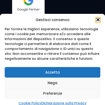
Gestisci consenso
Per fornire le migliori esperienze, utilizziamo tecnologie
come i cookie per memorizzare e/o accedere alle
Seguici anche su:
informazioni del dispositivo. Il consenso a queste
tecnologie ci permetterà di elaborare dati come il
comportamento di navigazione o ID unici su questo
sito. Non acconsentire o ritirare il consenso può influire
negativamente su alcune caratteristiche e funzioni.
© 2016 Web Agency Milano - WEB REVOLUTION MILANO
Accetta
SRLS. All Rights Reserved.
Realizzazione sito e Posizionamento su Google da
Ag
Nega
enzia Web Milano
Mappa del sito
-
Privacy e cookie
-
Trattamento dei d
ati
Preferenze
Cookie Policy
Dichiarazione sulla Privacy