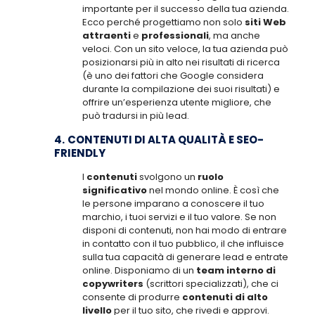
importante per il successo della tua azienda.
Ecco perché progettiamo non solo
siti Web
attraenti
e
professionali
, ma anche
veloci. Con un sito veloce, la tua azienda può
posizionarsi più in alto nei risultati di ricerca
(è uno dei fattori che Google considera
durante la compilazione dei suoi risultati) e
offrire un’esperienza utente migliore, che
può tradursi in più lead.
4.
CONTENUTI DI ALTA QUALITÀ E SEO-
FRIENDLY
I
contenuti
svolgono un
ruolo
significativo
nel mondo online. È così che
le persone imparano a conoscere il tuo
marchio, i tuoi servizi e il tuo valore. Se non
disponi di contenuti, non hai modo di entrare
in contatto con il tuo pubblico, il che influisce
sulla tua capacità di generare lead e entrate
online. Disponiamo di un
team interno di
copywriters
(scrittori specializzati), che ci
consente di produrre
contenuti di alto
livello
per il tuo sito, che rivedi e approvi.