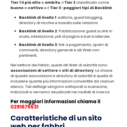
Tier 1 il più alto
e
ambito
, il
Tier 2
classificato come
buono
e
cattivo
e il
Tier 3
i
peggiori tipi di Backlink
.
Backlink di livello 1
: editoria, guest blogging,
directory di nicchia e basata sulle relazioni.
Backlink di livello 2
: Pubblicazione guest su link in
scala, intestazione, piè di pagina e barra laterale.
Backlink di livello 3
: link a pagamento, spam di
commenti, directory generali e siti Web non
pertinenti.
Nel settore dei fabbri, questi siti Web di autorità sono
associazioni di settore
e
siti di directory
. La chiave
di queste associazioni e directory di autorità è quella di
includere quante più informazioni consentite da ciascun
elenco. Tali dettagli vengono sottoposti a scansione,
indicizzati e verranno visualizzati nei risultati di ricerca.
Per maggiori informazioni chiama il
0291675531
Caratteristiche di un sito
web per fabbri