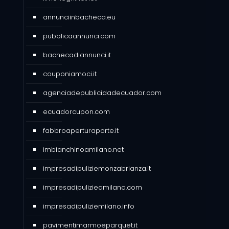
annunciinbacheca.eu
pubblicaannunci.com
bachecadiannunci.it
couponiamoci.it
agenciadepublicidadecuador.com
ecuadorcupon.com
fabbroaperturaporte.it
imbianchinoamilano.net
impresadipuliziemonzabrianza.it
impresadipulizieamilano.com
impresadipuliziemilano.info
pavimentimarmoeparquet.it