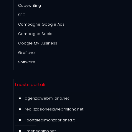
Copywriting
SEO
Campagne Google Ads
Campagne Social
Google My Business
Grafiche
Software
I nostri portali
agenziawebmilano.net
realizzazionesitiwebmilano.net
ilportaledimonzabrianza.it
ilmeneghino.net